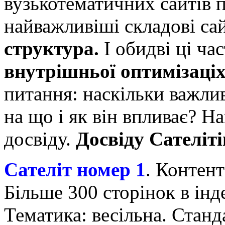
вузькотематичних сайтів 
найважливіші складові са
структура.
І обидві ці ча
внутрішньої оптимізаціх
питання: наскільки важлив
на що і як він впливає? Н
досвіду.
Досвіду Сателіті
Сателіт номер 1
. Контен
Більше 300 сторінок в інд
Тематика: весільна. Станд