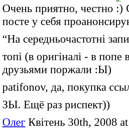
Очень приятно, честно
О
посте у себя проанонсиру
“На середньочастотні запи
топі (в оригіналі - в поп
друзьями поржали :Ы)
patifonov, да, покупка сс
ЗЫ. Ещё раз риспект))
Олег
Квітень 30th, 2008 a