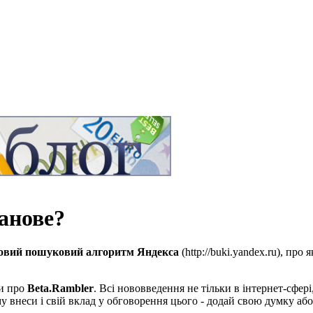
панове?
овий пошуковий алгоритм Яндекса
(http://buki.yandex.ru), про
ти про
Beta.Rambler
. Всі нововведення не тільки в інтернет-сфері
му внеси і свій вклад у обговорення цього - додай свою думку аб