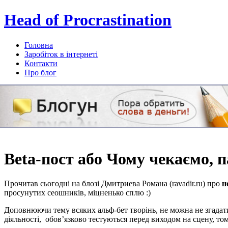
Head of Procrastination
Головна
Заробіток в інтернеті
Контакти
Про блог
Subscribe
Beta-пост або Чому чекаємо, 
Прочитав сьогодні на блозі Дмитриева Романа (ravadir.ru) про
н
просунутих сеошників, міцненько сплю :)
Доповнюючи тему всяких альф-бет творінь, не можна не згада
діяльності, обов’язково тестуються перед виходом на сцену, то