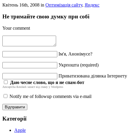
Квітень 16th, 2008 in
Оптимізація сайту
,
Яндекс
Не тримайте свою думку при собі
Your comment
Ім'я, Анонімусе?
Укрпошта (required)
Приватизована ділянка Інтернету
Даю чесне слово, що я не спам-бот
Amcaptcha &mdash захист від спаму у Wordpress
Notify me of followup comments via e-mail
Категорії
Apple