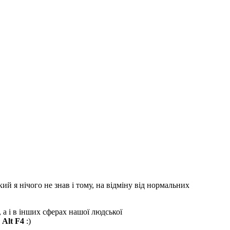
 який я нічого не знав і тому, на відміну від нормальних
, а і в інших сферах нашої людської
о
Alt F4
:)