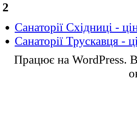
2
Cанаторії Східниці - ці
Санаторії Трускавця - ц
Працює на WordPress. Ве
о