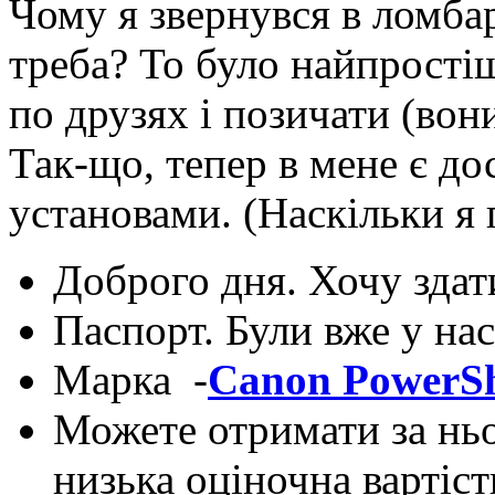
Чому я звернувся в ломбар
треба? То було найпростіш
по друзях і позичати (вони
Так-що, тепер в мене є до
установами. (Наскільки я
Доброго дня. Хочу здат
Паспорт. Були вже у нас?
Марка -
Canon PowerSh
Можете отримати за нь
низька оціночна вартіст