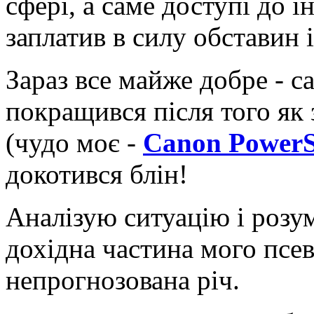
сфері, а саме доступі до ін
заплатив в силу обставин і
Зараз все майже добре - с
покращився після того як
(чудо моє -
Canon PowerS
докотився блін!
Аналізую ситуацію і розум
дохідна частина мого псев
непрогнозована річ.