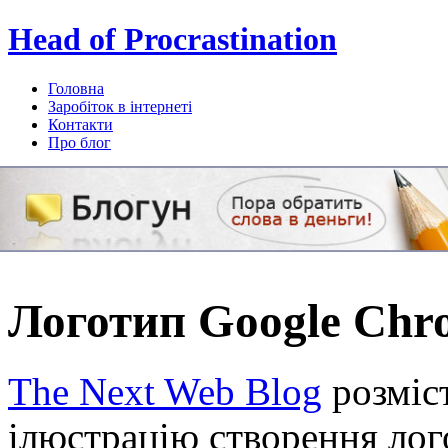
Head of Procrastination
Головна
Заробіток в інтернеті
Контакти
Про блог
Subscribe
Логотип Google Chr
The Next Web Blog
розміс
ілюстрацію створення лог