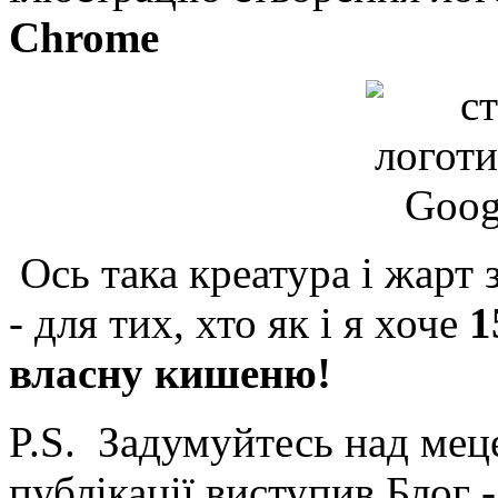
Chrome
Ось така креатура і жарт 
- для тих, хто як і я хоче
1
власну кишеню!
P.S. Задумуйтесь над ме
публікації виступив Блог 