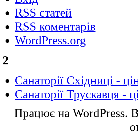
RSS
статей
RSS
коментарів
WordPress.org
2
Cанаторії Східниці - ці
Санаторії Трускавця - ц
Працює на WordPress. Ве
о