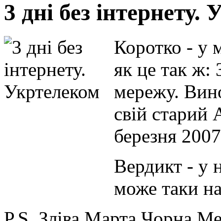
3 дні без інтернету.
Коротко - у м
як це так ж: 
мережу. Вин
свій старий
березня 2007
Вердикт - у н
може таки н
P.S. Зліва Марта Чорна Ме