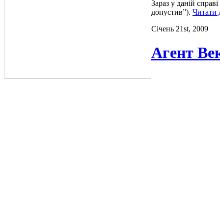
Зараз у даній справ
допустив”).
Читати 
Січень 21st, 2009
Агент Век