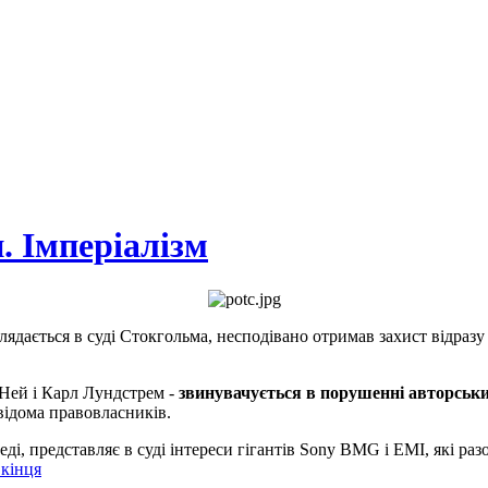
и. Імперіалізм
глядається в суді Стокгольма, несподівано отримав захист відразу
 Ней і Карл Лундстрем -
звинувачується в порушенні авторськ
 відома правовласників.
, представляє в суді інтереси гігантів Sony BMG і EMI, які разом
 кінця