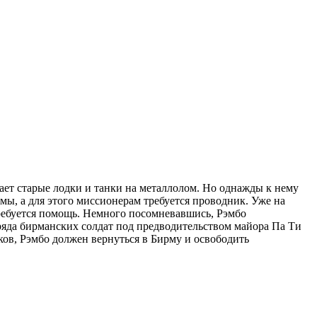
рает старые лодки и танки на металлолом. Но однажды к нему
мы, а для этого миссионерам требуется проводник. Уже на
ребуется помощь. Немного посомневавшись, Рэмбо
тряда бирманских солдат под предводительством майора Па Ти
в, Рэмбо должен вернуться в Бирму и освободить