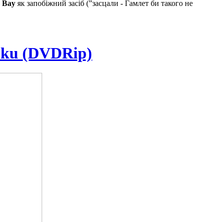
e Bay
як запобіжний засіб (”засцали - Гамлет би такого не
koku (DVDRip)