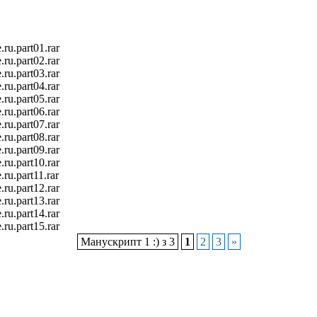
ru.part01.rar
ru.part02.rar
ru.part03.rar
ru.part04.rar
ru.part05.rar
ru.part06.rar
ru.part07.rar
ru.part08.rar
ru.part09.rar
ru.part10.rar
ru.part11.rar
ru.part12.rar
ru.part13.rar
ru.part14.rar
ru.part15.rar
Манускрипт 1 :) з 3
1
2
3
»