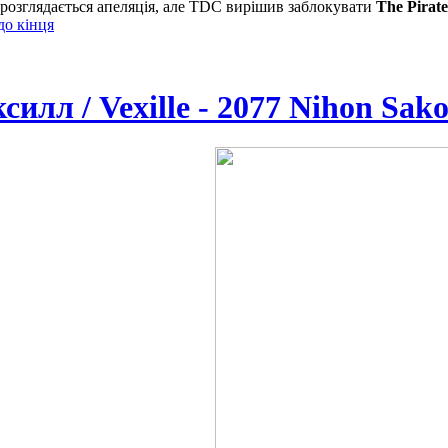
і розглядається апеляція, але TDC вирішив заблокувати
The Pirat
до кінця
силл / Vexille - 2077 Nihon Sa