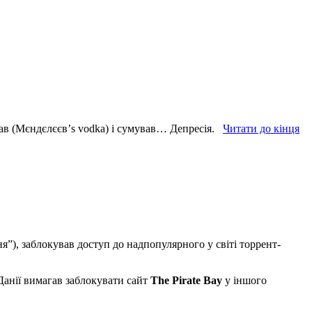
вав (Мєндєлєєв’s vodka) і сумував… Депресія.
Читати до кінця
я”), заблокував доступ до надпопулярного у світі торрент-
Данії вимагав заблокувати сайт
The Pirate Bay
у іншого