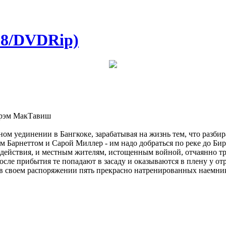
08/DVDRip)
 Грэм МакТавиш
ом уединении в Бангкоке, зарабатывая на жизнь тем, что разби
 Барнеттом и Сарой Миллер - им надо добраться по реке до Бир
 действия, и местным жителям, истощенным войной, отчаянно т
после прибытия те попадают в засаду и оказываются в плену у о
 своем распоряжении пять прекрасно натренированных наемнико