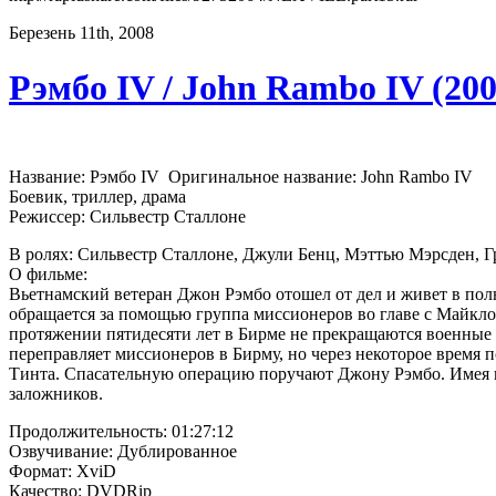
Березень 11th, 2008
Рэмбо IV / John Rambo IV (20
Название: Рэмбо IV Оригинальное название: John Rambo IV
Боевик, триллер, драма
Режиссер: Сильвестр Сталлоне
В ролях: Сильвестр Сталлоне, Джули Бенц, Мэттью Мэрсден,
О фильме:
Вьетнамский ветеран Джон Рэмбо отошел от дел и живет в полн
обращается за помощью группа миссионеров во главе с Майклом
протяжении пятидесяти лет в Бирме не прекращаются военные
переправляет миссионеров в Бирму, но через некоторое время 
Тинта. Спасательную операцию поручают Джону Рэмбо. Имея в
заложников.
Продолжительность: 01:27:12
Озвучивание: Дублированное
Формат: XviD
Качество: DVDRip