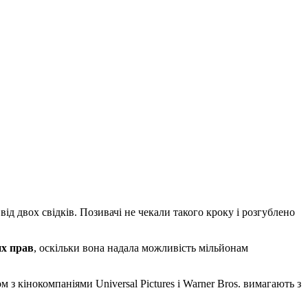
 від двох свідків. Позивачі не чекали такого кроку і розгублено
их прав
, оскільки вона надала можливість мільйонам
 з кінокомпаніями Universal Pictures і Warner Bros. вимагають з