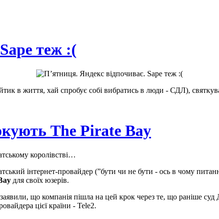
Sape теж :(
йтик в життя, хай спробує собі вибратись в люди - СДЛ), святку
окують The Pirate Bay
датському королівстві…
атський інтернет-провайдер (”бути чи не бути - ось в чому питанн
Bay
для своїх юзерів.
явили, що компанія пішла на цей крок через те, що раніше суд 
овайдера цієї країни - Tele2.