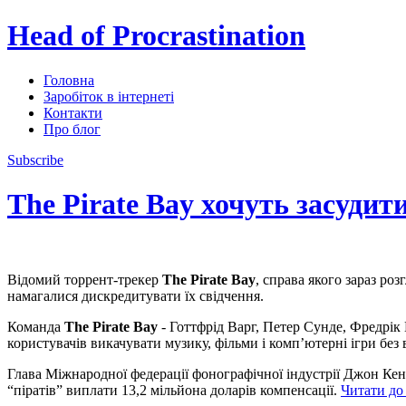
Head of Procrastination
Головна
Заробіток в інтернеті
Контакти
Про блог
Subscribe
The Pirate Bay хочуть засудит
Відомий торрент-трекер
The Pirate Bay
, справа якого зараз роз
намагалися дискредитувати їх свідчення.
Команда
The Pirate Bay
- Готтфрід Варг, Петер Сунде, Фредрік
користувачів викачувати музику, фільми і комп’ютерні ігри без
Глава Міжнародної федерації фонографічної індустрії Джон Кенеді
“піратів” виплати 13,2 мільйона доларів компенсації.
Читати до